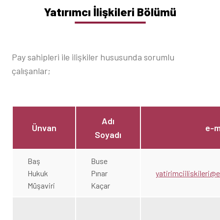
Yatırımcı İlişkileri Bölümü
Pay sahipleri ile ilişkiler hususunda sorumlu
çalışanlar;
Adı
Ünvan
e-m
Soyadı
Baş
Buse
Hukuk
Pınar
yatirimciiliskileri
Müşaviri
Kaçar