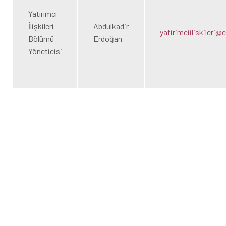
Yatırımcı
İlişkileri
Abdulkadir
yatirimciiliskileri
Bölümü
Erdoğan
Yöneticisi