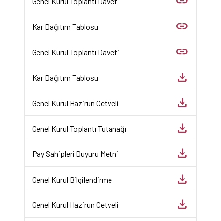
link
Genel Kurul Toplantı Daveti
link
Kar Dağıtım Tablosu
link
Genel Kurul Toplantı Daveti
download
Kar Dağıtım Tablosu
download
Genel Kurul Hazirun Cetveli
download
Genel Kurul Toplantı Tutanağı
download
Pay Sahipleri Duyuru Metni
download
Genel Kurul Bilgilendirme
download
Genel Kurul Hazirun Cetveli