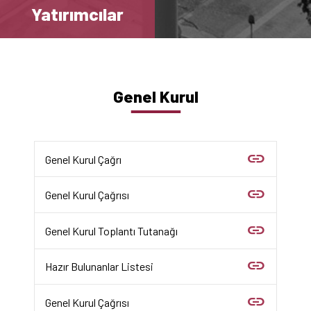
Yatırımcılar
Genel Kurul
link
Genel Kurul Çağrı
link
Genel Kurul Çağrısı
link
Genel Kurul Toplantı Tutanağı
link
Hazır Bulunanlar Listesi
link
Genel Kurul Çağrısı