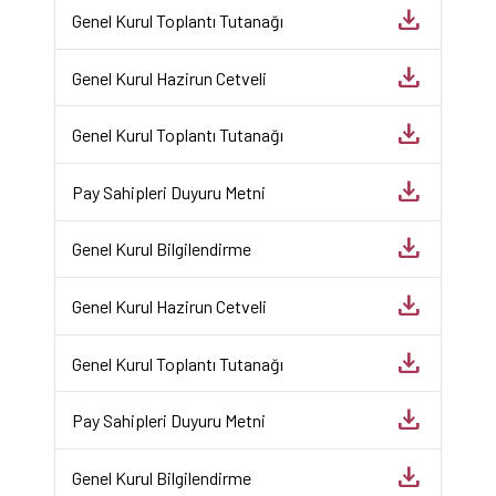
download
Genel Kurul Toplantı Tutanağı
download
Genel Kurul Hazirun Cetveli
download
Genel Kurul Toplantı Tutanağı
download
Pay Sahipleri Duyuru Metni
download
Genel Kurul Bilgilendirme
download
Genel Kurul Hazirun Cetveli
download
Genel Kurul Toplantı Tutanağı
download
Pay Sahipleri Duyuru Metni
download
Genel Kurul Bilgilendirme