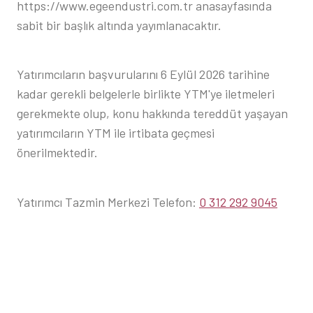
https://www.egeendustri.com.tr anasayfasında
sabit bir başlık altında yayımlanacaktır.
Yatırımcıların başvurularını 6 Eylül 2026 tarihine
kadar gerekli belgelerle birlikte YTM'ye iletmeleri
gerekmekte olup, konu hakkında tereddüt yaşayan
yatırımcıların YTM ile irtibata geçmesi
önerilmektedir.
Yatırımcı Tazmin Merkezi Telefon:
0 312 292 9045
https://www.kap.org.tr/tr/Bildirim/1612669