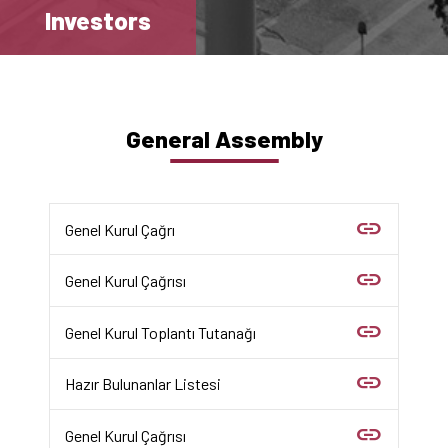
Investors
General Assembly
link
Genel Kurul Çağrı
link
Genel Kurul Çağrısı
link
Genel Kurul Toplantı Tutanağı
link
Hazır Bulunanlar Listesi
link
Genel Kurul Çağrısı