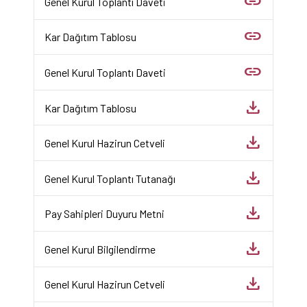
link
Genel Kurul Toplantı Daveti
link
Kar Dağıtım Tablosu
link
Genel Kurul Toplantı Daveti
download
Kar Dağıtım Tablosu
download
Genel Kurul Hazirun Cetveli
download
Genel Kurul Toplantı Tutanağı
download
Pay Sahipleri Duyuru Metni
download
Genel Kurul Bilgilendirme
download
Genel Kurul Hazirun Cetveli