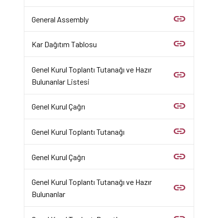
link
General Assembly
link
Kar Dağıtım Tablosu
Genel Kurul Toplantı Tutanağı ve Hazır
link
Bulunanlar Listesi
link
Genel Kurul Çağrı
link
Genel Kurul Toplantı Tutanağı
link
Genel Kurul Çağrı
Genel Kurul Toplantı Tutanağı ve Hazır
link
Bulunanlar