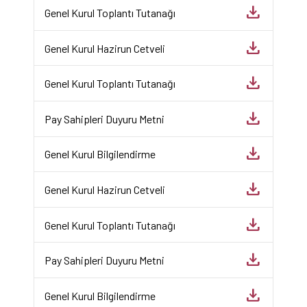
download
Genel Kurul Toplantı Tutanağı
download
Genel Kurul Hazirun Cetveli
download
Genel Kurul Toplantı Tutanağı
download
Pay Sahipleri Duyuru Metni
download
Genel Kurul Bilgilendirme
download
Genel Kurul Hazirun Cetveli
download
Genel Kurul Toplantı Tutanağı
download
Pay Sahipleri Duyuru Metni
download
Genel Kurul Bilgilendirme